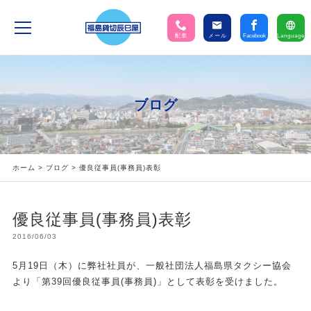
配車
メール
Facebook
Language
ブログ
ホーム
>
ブログ
> 優良従事員(事務員)表彰
優良従事員(事務員)表彰
2016/06/03
5月19日（木）に弊社社員が、一般社団法人福島県タクシー協会
より「第39回優良従事員(事務員)」として表彰を受けました。