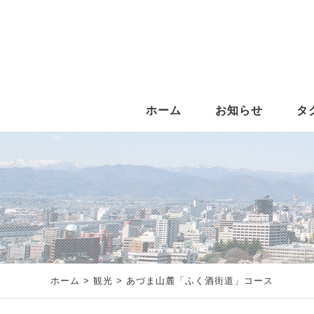
ホーム
お知らせ
タ
ホーム
>
観光
> あづま山麓「ふく酒街道」コース