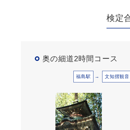
検定
奥の細道2時間コース
福島駅
文知摺観音