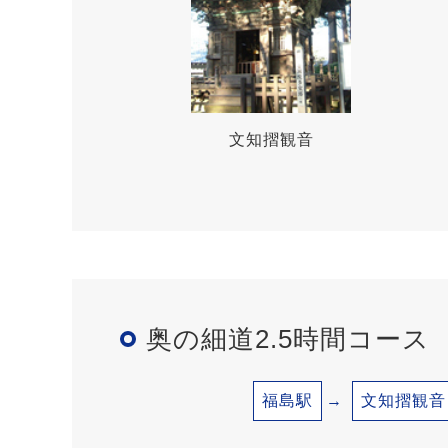
文知摺観音
奥の細道2.5時間コース
福島駅
文知摺観音